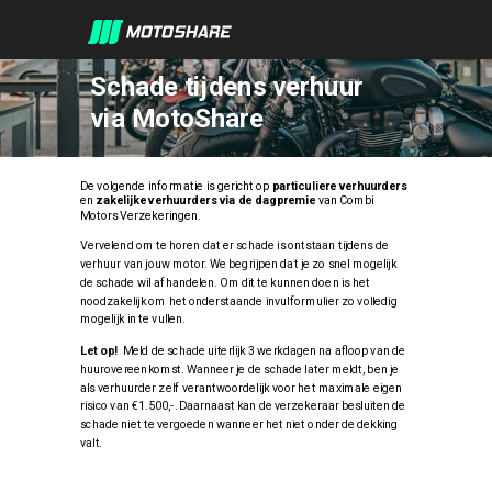
Schade tijdens verhuur
via MotoShare
De volgende informatie is gericht op
particuliere verhuurders
en
zakelijke verhuurders via de dagpremie
van Combi
Motors Verzekeringen.
Vervelend om te horen dat er schade is ontstaan tijdens de
verhuur van jouw motor. We begrijpen dat je zo snel mogelijk
de schade wil afhandelen. Om dit te kunnen doen is het
noodzakelijk om het onderstaande invulformulier zo volledig
mogelijk in te vullen.
Let op!
Meld de schade uiterlijk 3 werkdagen na afloop van de
huurovereenkomst. Wanneer je de schade later meldt, ben je
als verhuurder zelf verantwoordelijk voor het maximale eigen
risico van €1.500,-. Daarnaast kan de verzekeraar besluiten de
schade niet te vergoeden wanneer het niet onder de dekking
valt.